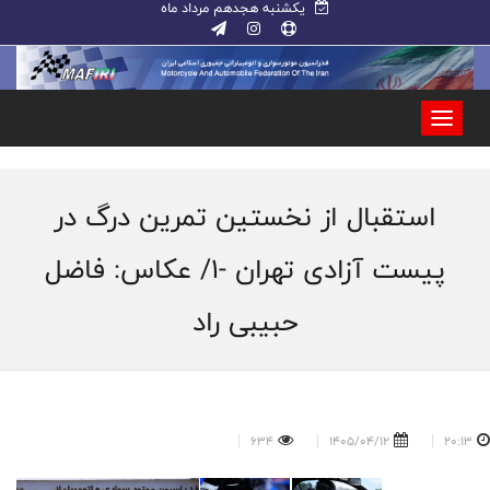
یکشنبه هجدهم مرداد ماه
استقبال از نخستین تمرین درگ در
پیست آزادی تهران -۱/ عکاس: فاضل
حبیبی راد
634
1405/04/12
20:13