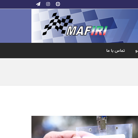
و
تماس با ما