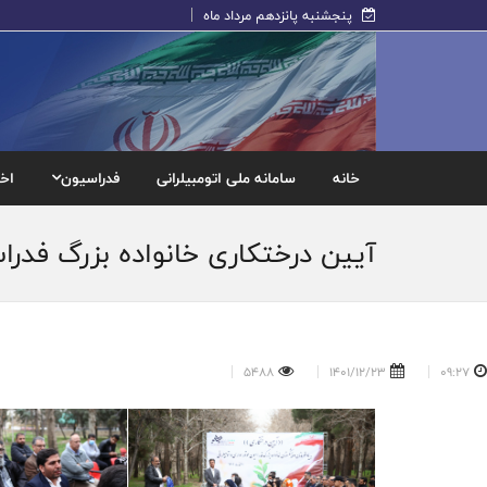
پنجشنبه پانزدهم مرداد ماه
خانه
سامانه ملی اتومبیلرانی
فدراسیون
اخب
آیین درختکاری خانواده بزرگ فدرا
5488
1401/12/23
09:27