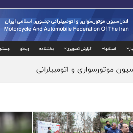
ار
استانها
گزارش تصویری
بخشنامه
ویدئو
جستج
سیون موتورسواری و اتومبیلرانی