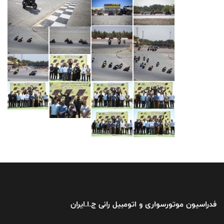
فدراسیون موتورسواری و اتومبیل رانی ج.ا.ایران