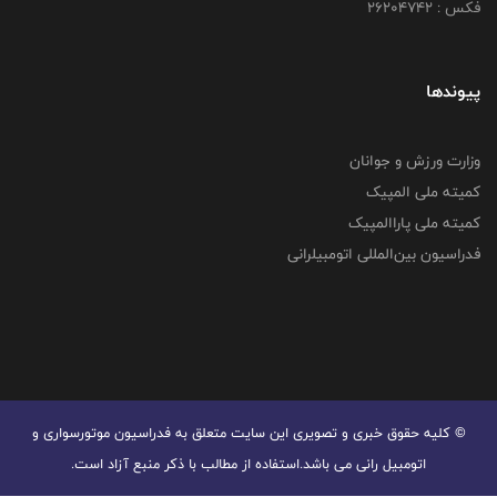
فکس : ۲۶۲۰۴۷۴۲
پیوندها
وزارت ورزش و جوانان
کمیته ملی المپیک
کمیته ملی پاراالمپیک
فدراسیون بین‌المللی اتومبیلرانی
© کليه حقوق خبری و تصويری اين سايت متعلق به فدراسیون موتورسواری و
اتومبیل رانی می باشد.استفاده از مطالب با ذكر منبع آزاد است.