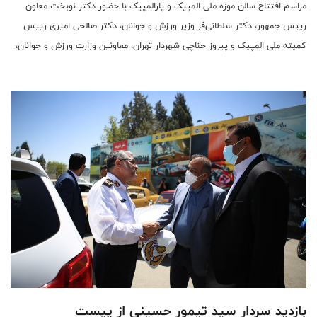
مراسم افتتاح سالن موزه ملی المپیک و پارالمپیک با حضور دکتر نوبخت معاون
رییس جمهور، دکتر سلطانی‌فر وزیر ورزش و جوانان، دکتر صالحی امیری رییس
کمیته ملی المپیک و پیروز حناچی شهردار تهران، معاونین وزارت ورزش و جوانان،
دکتر مازیار ناظمی رییس فدراسیون موتورسواری و اتومبیلرانی و تعدادی دیگر از
روسای فدراسیون‌ها در محل کمیته ملی المپیک برگزار شد.
بازدید سردار سید تیمور حسینی از پیست