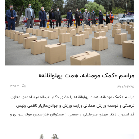
مراسم «کمک مومنانه، همت پهلوانانه»
3546
1400/02/25
مراسم «کمک مومنانه، همت پهلوانانه» با حضور دکتر عبدالحمید احمدی معاون
فرهنگی و توسعه ورزش همگانی وزارت ورزش و جوانان،مازیار ناظمی رئیس
فدراسیون، دکتر مهدی میرجلیلی و جمعی از مسئولان فدراسیون موتورسواری و
اتومبیلرانی، سازمان بسیج ورزشکاران و پیشکسوتان و قهرمانان خیّر این رشته که
در این طرح معنوی و خیریه مشارکت نمودند، ظهر امروز برگزار شد.