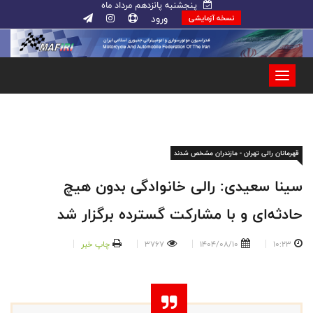
پنجشنبه پانزدهم مرداد ماه
ورود
نسخه آزمایشی
قهرمانان رالی تهران - مازندران مشخص شدند
سینا سعیدی: رالی خانوادگی بدون هیچ
حادثه‌ای و با مشارکت گسترده برگزار شد
10:23
1404/08/10
3767
چاپ خبر