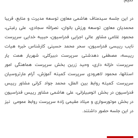
در این جلسه سیدمناف هاشمی معاون توسعه مدیرت و منابع، فریبا
محمدیان معاون توسعه ورزش بانوان، نصرالله سجادی، علی رغبتی،
محمود غلامی مشاور عالی اجرایی فدراسیون، حبیبه خدایی سرپرست
نایب رییسی فدراسیون، سحر محمد حسینی کارشناس خبره هیات
رییسه، مصطفی دهدشتی سرپرست دبیرکلی، شهریار همت یار
سرپرست خزانه داری، وحید زرین بخش سرپرست هماهنگی امور
استانها، محمود لاهرودی سرپرست کمیته آموزش، آرام مارتروسیان
سرپرست کمیته روابط بین الملل، محمد جواد کرانی مشاور رییس
فدراسیون در بخش اتومبیلرانی، علی هاشمی مشاور رییس فدراسیون
در بخش موتورسواری و میلاد مقیمی زاده سرپرست روابط عمومی نیز
در این جلسه حضور داشتند.