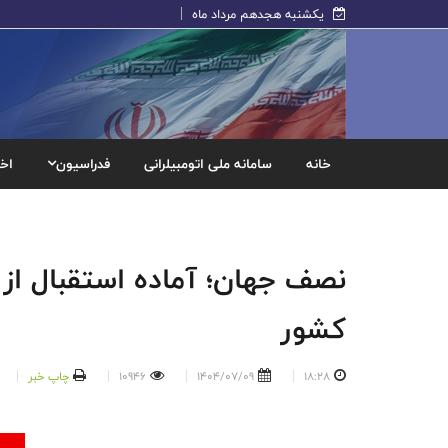
یکشنبه هجدهم مرداد ماه
خانه
سامانه ملی اتومبیلرانی
فدراسیون
اخب
نصف جهان؛ آماده استقبال از ق
کشور
18:28
1404/07/09
10946
چاپ خبر