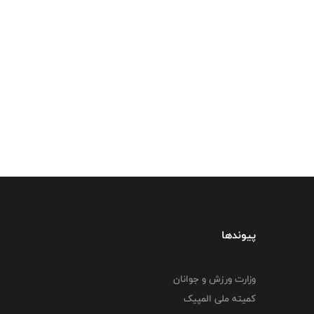
پیوندها
وزارت ورزش و جوانان
کمیته ملی المپیک