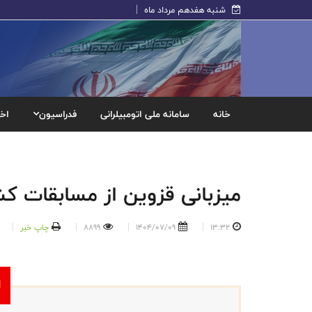
شنبه هفدهم مرداد ماه
خانه
سامانه ملی اتومبیلرانی
فدراسیون
اخب
میزبانی قزوین از مسابقات کش
13:32
1404/07/09
8899
چاپ خبر