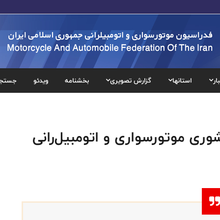
ار
استانها
گزارش تصویری
بخشنامه
ویدئو
جستج
وری موتورسواری و اتومبیل‌رانی