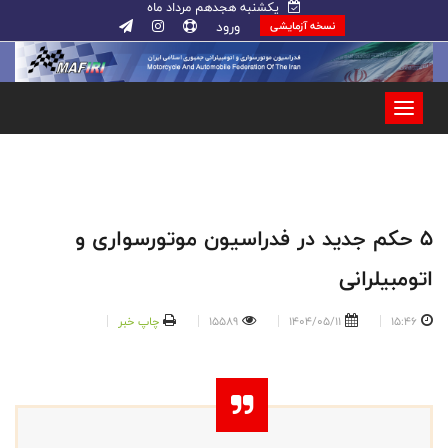
یکشنبه هجدهم مرداد ماه
ورود
نسخه آزمایشی
۵ حکم جدید در فدراسیون موتورسواری و
اتومبیلرانی
15:46
1404/05/11
15589
چاپ خبر