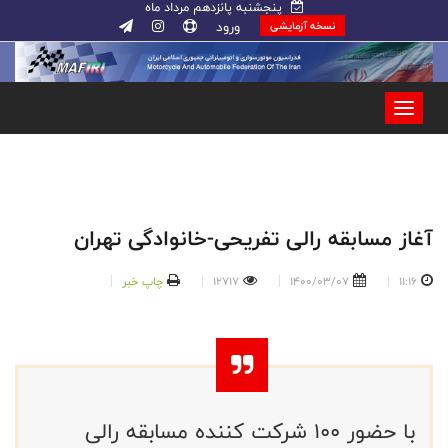
پنجشنبه پانزدهم مرداد ماه
ورود
نسخه آزمایشی
آغاز مسابقه رالی تفریحی-خانوادگی تهران
11:16
1400/03/07
12717
چاپ خبر
با حضور ۱۰۰ شرکت کننده مسابقه رالی