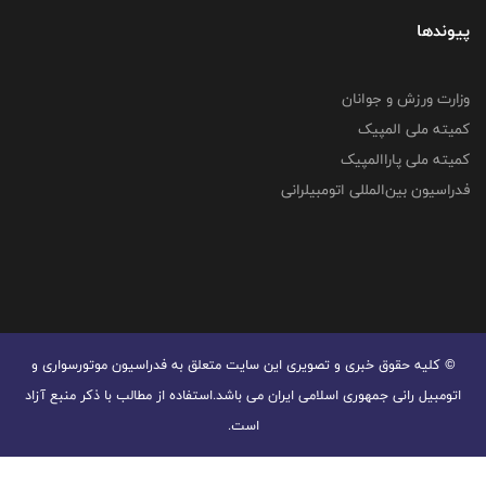
پیوندها
وزارت ورزش و جوانان
کمیته ملی المپیک
کمیته ملی پاراالمپیک
فدراسیون بین‌المللی اتومبیلرانی
© کليه حقوق خبری و تصويری اين سايت متعلق به فدراسیون موتورسواری و
اتومبیل رانی جمهوری اسلامی ایران می باشد.استفاده از مطالب با ذكر منبع آزاد
است.