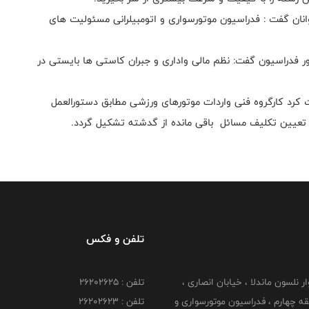
نان گفت : فدراسیون موتورسواری و اتومبیلرانی مسئولیت های
ور فدراسیون گفت: نظم مالی واداری و جبران کاستی ها بایستی در
ست‌ کرد کارگروه فنی واردات موتورهای ورزشی مطابق دستورالعمل
 تعیین تکلیف مسائل باقی مانده از گدشته تشکیل گردد.
تلفن و فکس
وار نلسون ماندلا ، خیابان انصاری ،
تلفن : ۲۶۲۰۲۶۲۵
 ۶ طبقه چهارم ، فدراسیون موتورسواری و
تلفن : ۲۶۲۰۲۶۲۳