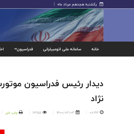
یکشنبه هجدهم مرداد ماه
خانه
سامانه ملی اتومبیلرانی
فدراسیون
اخب
دیدار رئیس فدراسیون موتورسو
نژاد
08:43
1400/03/03
12255
چاپ خبر