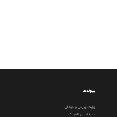
پیوندها
وزارت ورزش و جوانان
کمیته ملی المپیک