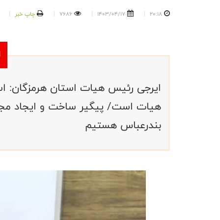
20:18
1403/04/17
7686
چاپ خبر
ایرجی رئیس هیات استان هرمزگان: است
هیات است/ پیگیر ساخت و ایجاد مجمو
بندرعباس هستیم