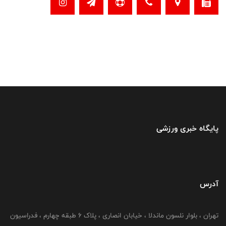
پایگاه خبری ورزشی
آدرس
تهران ، بلوار نلسون ماندلا ، خیابان انصاری ، پلاک ۶ طبقه چهارم ، فدراسیون