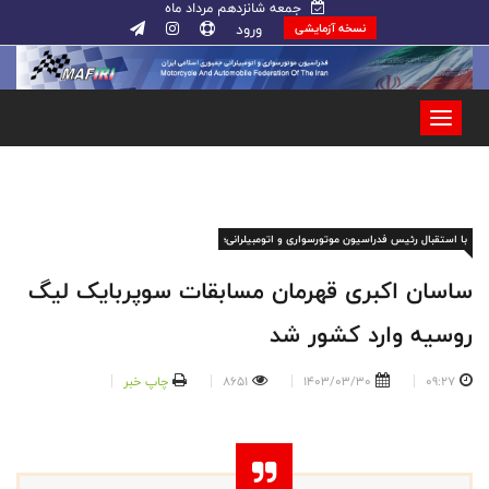
جمعه شانزدهم مرداد ماه
ورود
نسخه آزمایشی
با استقبال رئیس فدراسیون موتورسواری و اتومبیلرانی؛
ساسان اکبری قهرمان مسابقات سوپربایک لیگ
روسیه وارد کشور شد
09:27
1403/03/30
8651
چاپ خبر