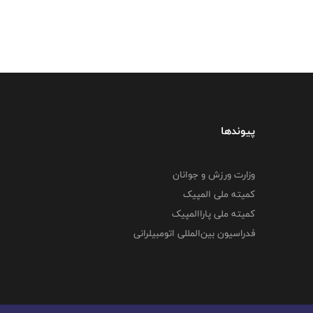
پیوندها
وزارت ورزش و جوانان
کمیته ملی المپیک
کمیته ملی پاراالمپیک
فدراسیون بین‌المللی اتومبیلرانی