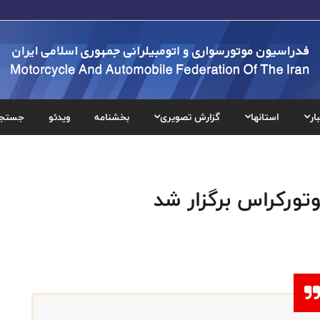
ار
استانها
گزارش تصویری
بخشنامه
ویدئو
جستج
تورکراس برگزار شد