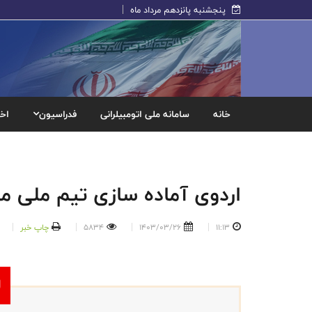
پنجشنبه پانزدهم مرداد ماه
خانه
سامانه ملی اتومبیلرانی
فدراسیون
اخب
اردوی آماده سازی تیم ملی مو
11:13
1403/03/26
5834
چاپ خبر