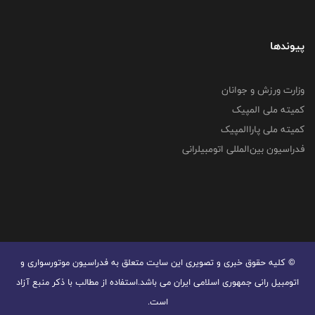
پیوندها
وزارت ورزش و جوانان
کمیته ملی المپیک
کمیته ملی پاراالمپیک
فدراسیون بین‌المللی اتومبیلرانی
© کليه حقوق خبری و تصويری اين سايت متعلق به فدراسیون موتورسواری و
اتومبیل رانی جمهوری اسلامی ایران می باشد.استفاده از مطالب با ذكر منبع آزاد
است.