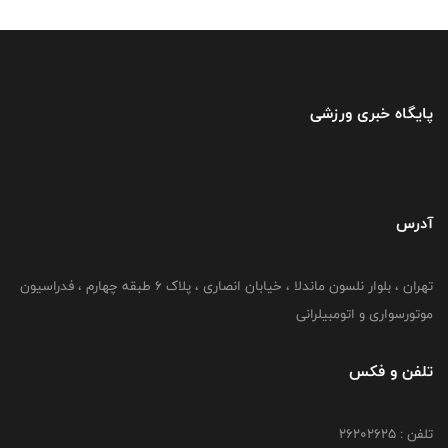
پایگاه خبری ورزشی
آدرس
تهران ، بلوار نلسون ماندلا ، خیابان انصاری ، پلاک ۶ طبقه چهارم ، فدراسیون
موتورسواری و اتومبیلرانی
تلفن و فکس
تلفن : ۲۶۲۰۲۶۲۵