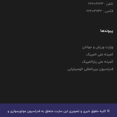
تلفن : ۲۶۲۰۲۶۲۳
فکس : ۲۶۲۰۴۷۴۲
پیوندها
وزارت ورزش و جوانان
کمیته ملی المپیک
کمیته ملی پاراالمپیک
فدراسیون بین‌المللی اتومبیلرانی
© کليه حقوق خبری و تصويری اين سايت متعلق به فدراسیون موتورسواری و