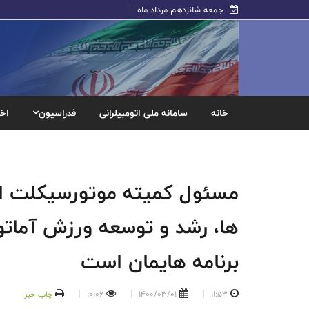
جمعه شانزدهم مرداد ماه
خانه
سامانه ملی اتومبیلرانی
فدراسیون
اخب
مسئول کمیته موتورسیکلت اس
ها، رشد و توسعه ورزش آماتو
برنامه هایمان است
11:53
1400/03/01
10106
چاپ خبر