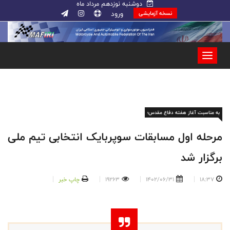
دوشنبه نوزدهم مرداد ماه
ورود
نسخه آزمایشی
به مناسبت آغاز هفته دفاع مقدس؛
مرحله اول مسابقات سوپربایک انتخابی تیم ملی
برگزار شد
18:37
1402/06/31
19263
چاپ خبر