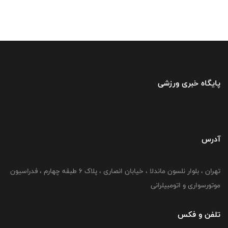
پایگاه خبری ورزشی
آدرس
تهران ، بلوار نلسون ماندلا ، خیابان انصاری ، پلاک ۶ طبقه چهارم ، فدراسیون
موتورسواری و اتومبیلرانی
تلفن و فکس