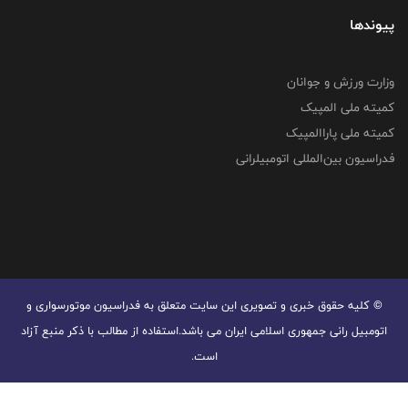
پیوندها
وزارت ورزش و جوانان
کمیته ملی المپیک
کمیته ملی پاراالمپیک
فدراسیون بین‌المللی اتومبیلرانی
© کليه حقوق خبری و تصويری اين سايت متعلق به فدراسیون موتورسواری و
اتومبیل رانی جمهوری اسلامی ایران می باشد.استفاده از مطالب با ذكر منبع آزاد
است.