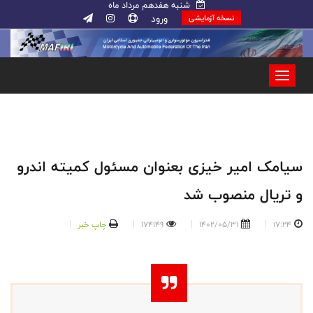
شنبه هفدهم مرداد ماه
ورود
نسخه آزمایشی
سیامک امیر خیزی بعنوان مسئول کمیته اندرو
و تریال منصوب شد
17:24
1402/05/31
174149
چاپ خبر