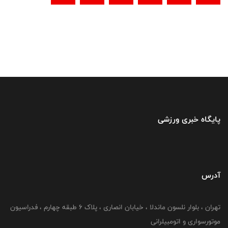
پایگاه خبری ورزشی
آدرس
تهران ، بلوار نلسون ماندلا ، خیابان انصاری ، پلاک ۶ طبقه چهارم ، فدراسیون
موتورسواری و اتومبیلرانی