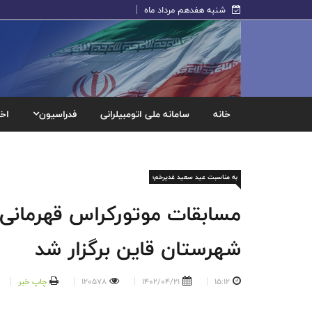
شنبه هفدهم مرداد ماه
خانه
سامانه ملی اتومبیلرانی
فدراسیون
اخب
به مناسبت عید سعید غدیرخم؛
مسابقات موتورکراس قهرمانی 
شهرستان قاین برگزار شد
15:12
1402/04/21
120578
چاپ خبر