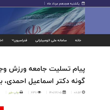
یکشنبه هجدهم مرداد ماه
خانه
سامانه ملی اتومبیلرانی
فدراسیون
اخب
پیام تسلیت جامعه ورزش و‌ج
گونه دکتر اسماعیل احمدی، بز
08:52
1401/12/05
61311
چاپ خبر