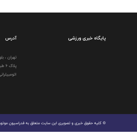
پایگاه خبری ورزشی
آدرس
تهران ، بل
پلاک
اتومبیلران
© کليه حقوق خبری و تصويری اين سايت متعلق به فدراسیون موتورسوا