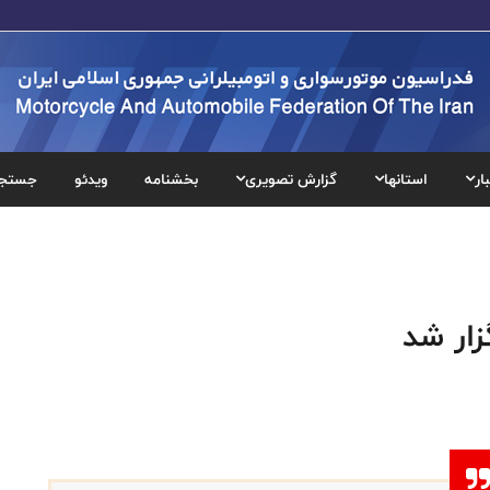
ار
استانها
گزارش تصویری
بخشنامه
ویدئو
جستج
زار شد