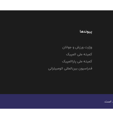
پیوندها
وزارت ورزش و جوانان
کمیته ملی المپیک
کمیته ملی پاراالمپیک
فدراسیون بین‌المللی اتومبیلرانی
د است.