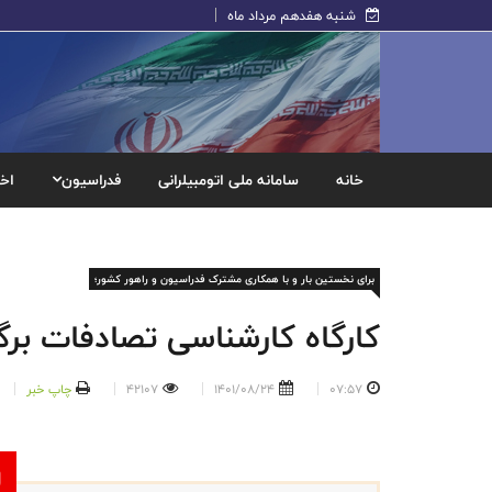
شنبه هفدهم مرداد ماه
خانه
سامانه ملی اتومبیلرانی
فدراسیون
اخب
برای نخستین بار و با همکاری مشترک فدراسیون و راهور کشور؛
کارگاه کارشناسی تصادفات برگ
07:57
1401/08/24
42107
چاپ خبر