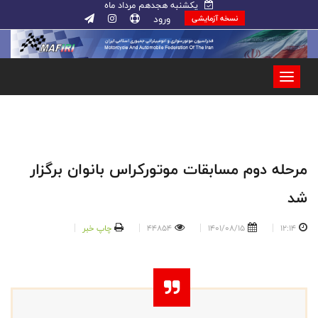
یکشنبه هجدهم مرداد ماه
ورود
نسخه آزمایشی
مرحله دوم مسابقات موتورکراس بانوان برگزار
شد
12:14
1401/08/15
44854
چاپ خبر