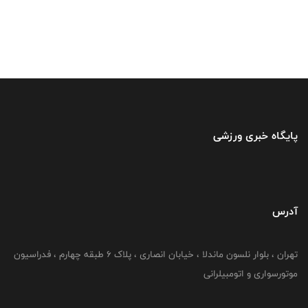
پایگاه خبری ورزشی
آدرس
تهران ، بلوار نلسون ماندلا ، خیابان انصاری ، پلاک ۶ طبقه چهارم ، فدراسیون
موتورسواری و اتومبیلرانی