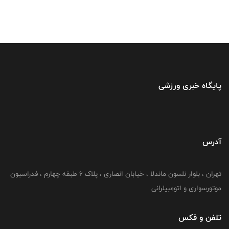
پایگاه خبری ورزشی
آدرس
تهران ، بلوار نلسون ماندلا ، خیابان انصاری ، پلاک ۶ طبقه چهارم ، فدراسیون
موتورسواری و اتومبیلرانی
تلفن و فکس