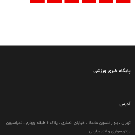
پایگاه خبری ورزشی
آدرس
تهران ، بلوار نلسون ماندلا ، خیابان انصاری ، پلاک ۶ طبقه چهارم ، فدراسیون
موتورسواری و اتومبیلرانی