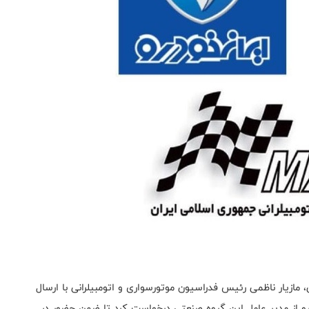
 مازیار ناظمی رئیس فدراسیون موتورسواری و اتومبیلرانی با ارسال
رو از مدیر عامل این گروه صنعتی درخواست کرد تا ضمن حضور در