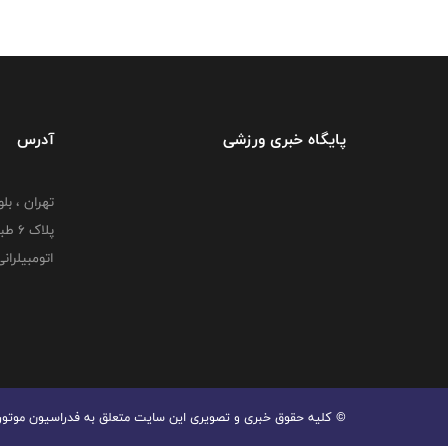
پایگاه خبری ورزشی
آدرس
تهران ، بل
پلاک
اتومبیلران
© کليه حقوق خبری و تصويری اين سايت متعلق به فدراسیون موتورسوا