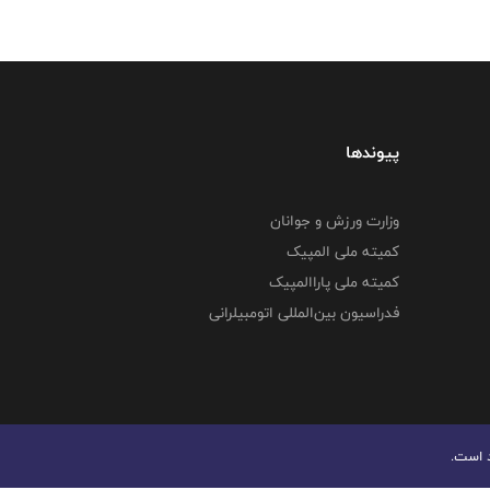
پیوندها
وزارت ورزش و جوانان
کمیته ملی المپیک
کمیته ملی پاراالمپیک
فدراسیون بین‌المللی اتومبیلرانی
د است.