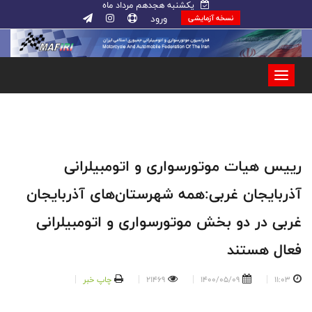
یکشنبه هجدهم مرداد ماه
ورود
نسخه آزمایشی
رییس هیات موتورسواری و اتومبیلرانی
آذربایجان غربی:همه شهرستان‌های آذربایجان
غربی در دو بخش موتورسواری و اتومبیلرانی
فعال هستند
11:03
1400/05/09
21469
چاپ خبر