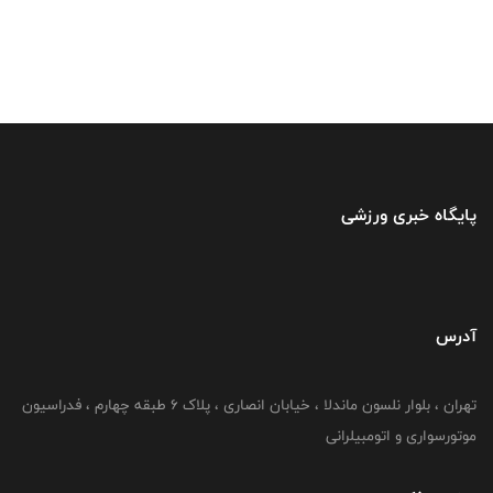
پایگاه خبری ورزشی
آدرس
تهران ، بلوار نلسون ماندلا ، خیابان انصاری ، پلاک ۶ طبقه چهارم ، فدراسیون
موتورسواری و اتومبیلرانی