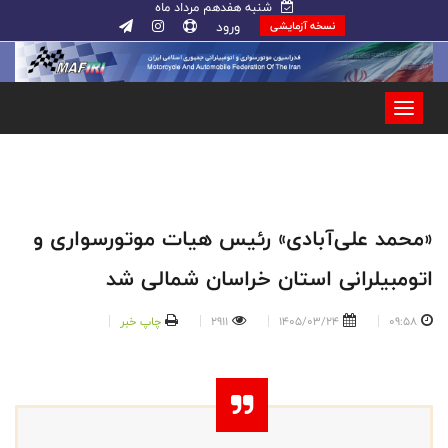
شنبه هفدهم مرداد ماه
ورود
نسخه آزمایشی
«محمد علی‌آبادی» رئیس هیات موتورسواری و
اتومبیلرانی استان خراسان شمالی شد
09:58
1405/03/24
2911
چاپ خبر