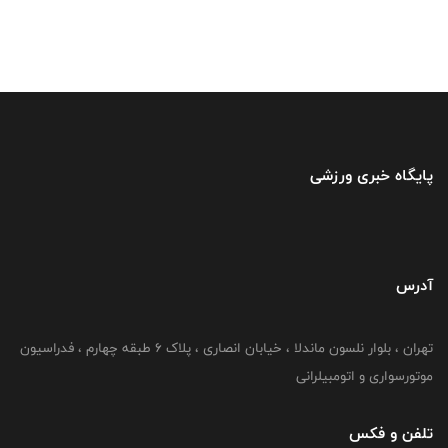
پایگاه خبری ورزشی
آدرس
تهران ، بلوار نلسون ماندلا ، خیابان انصاری ، پلاک ۶ طبقه چهارم ، فدراسیون
موتورسواری و اتومبیلرانی
تلفن و فکس