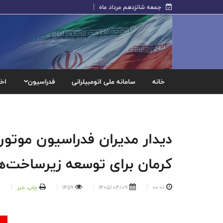
جمعه شانزدهم مرداد ماه
خانه
سامانه ملی اتومبیلرانی
فدراسیون
اخب
دیدار مدیران فدراسیون موتورس
کرمان برای توسعه زیرساخت‌ه
00:01
1405/03/09
1459
چاپ خبر