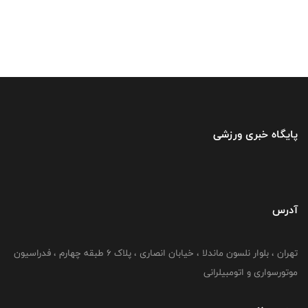
پایگاه خبری ورزشی
آدرس
تهران ، بلوار نلسون ماندلا ، خیابان انصاری ، پلاک ۶ طبقه چهارم ، فدراسیون
موتورسواری و اتومبیلرانی