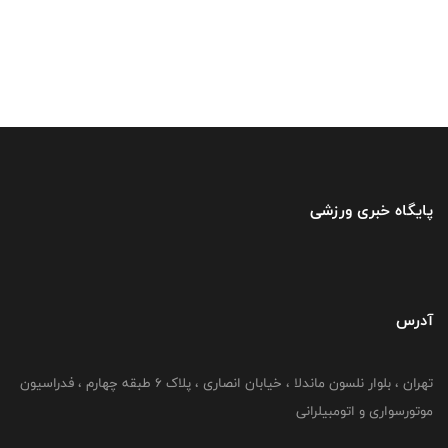
پایگاه خبری ورزشی
آدرس
تهران ، بلوار نلسون ماندلا ، خیابان انصاری ، پلاک ۶ طبقه چهارم ، فدراسیون
موتورسواری و اتومبیلرانی