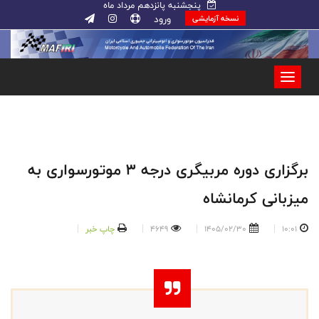
پنجشنبه پانزدهم مرداد ماه
ورود
نسخه آزمایشی
برگزاری دوره مربیگری درجه ۳ موتورسواری به
میزبانی کرمانشاه
10:01
1405/02/30
4649
چاپ خبر