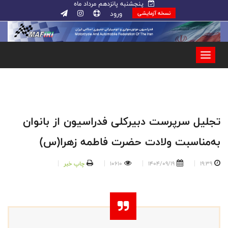
پنجشنبه پانزدهم مرداد ماه
ورود
نسخه آزمایشی
تجلیل سرپرست دبیرکلی فدراسیون از بانوان
به‌مناسبت ولادت حضرت فاطمه زهرا(س)
19:39
1404/09/19
10610
چاپ خبر