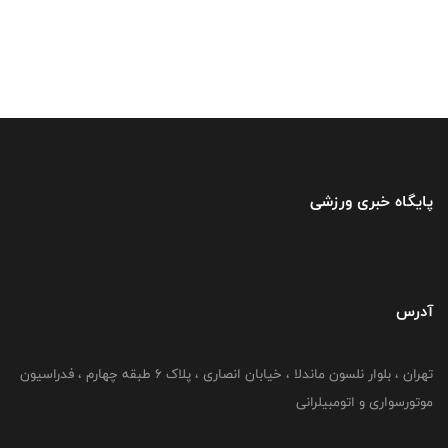
پایگاه خبری ورزشی
آدرس
تهران ، بلوار نلسون ماندلا ، خیابان انصاری ، پلاک ۶ طبقه چهارم ، فدراسیون
موتورسواری و اتومبیلرانی