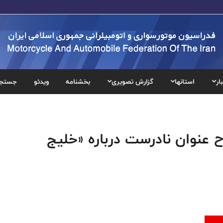
ار
استانها
گزارش تصویری
بخشنامه
ویدئو
جستج
ح عنوان نادرست درباره «خلیج