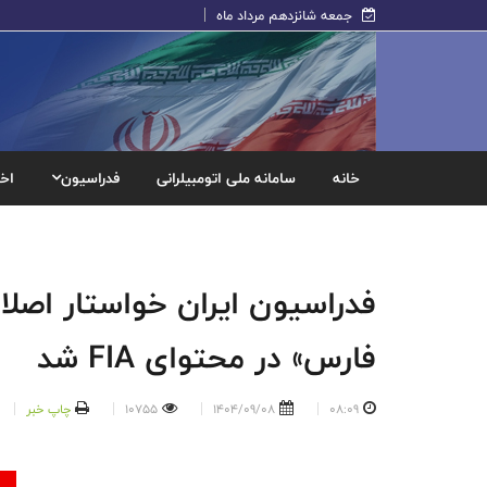
جمعه شانزدهم مرداد ماه
خانه
سامانه ملی اتومبیلرانی
فدراسیون
اخب
فدراسیون ایران خواستار اصلا
فارس» در محتوای FIA شد
08:09
1404/09/08
10755
چاپ خبر