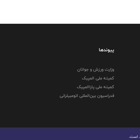
پیوندها
وزارت ورزش و جوانان
کمیته ملی المپیک
کمیته ملی پاراالمپیک
فدراسیون بین‌المللی اتومبیلرانی
د است.