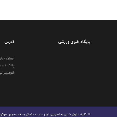
پایگاه خبری ورزشی
آدرس
تهران ، بل
پلاک
اتومبیلران
© کليه حقوق خبری و تصويری اين سايت متعلق به فدراسیون موتورسوا