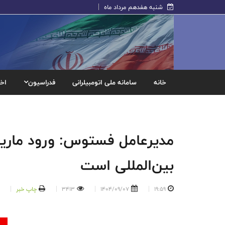
شنبه هفدهم مرداد ماه
خانه
سامانه ملی اتومبیلرانی
فدراسیون
اخب
مدیرعامل فستوس: ورود ماریو 
بین‌المللی است
19:59
1404/09/07
3413
چاپ خبر