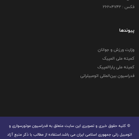
فکس : ۲۶۲۰۴۷۴۲
پیوندها
وزارت ورزش و جوانان
کمیته ملی المپیک
کمیته ملی پاراالمپیک
فدراسیون بین‌المللی اتومبیلرانی
© کليه حقوق خبری و تصويری اين سايت متعلق به فدراسیون موتورسواری و
اتومبیل رانی جمهوری اسلامی ایران می باشد.استفاده از مطالب با ذكر منبع آزاد