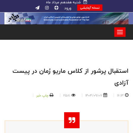
شنبه هفدهم مرداد ماه
ورود
نسخه آزمایشی
استقبال پرشور از کلاس ماریو رُمان در پیست
آزادی
16:13
1404/09/07
2581
چاپ خبر