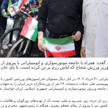
ت: همراه با جامعه موتورسواری و اتومبیلرانی با پیروی از 
وزیر ورزش شجاع که لباس رزم بر تن کرده است، تا پای جان 
کوروش صبوریان، سرپرست فدراسیون موتورسواری و اتومبیلرانی ۳۱ خرداد ۱۴۰۴ در کنار دیگر مسئولان فدراسیون‌های ورزش
مقابل دفتر سازمان ملل متحد در تهران اظهار کرد: رژیم صهیونیستی طی حملات ددمنشانه ۲۴ نفر از ورزشکاران عزیز ایر
و جامعه ورزش موتورسواری و اتومبیلرانی جمهوری اسلامی ایران خواستار تع
 زیر بار حرف زور نمی‌رود و ملتی نیست که از تهدیدهای زورگویان و ظالمان دنی
 کشور نیز با پیروی از مقام معظم رهبری، همگام با رئیس‌جمهور محترم و در ک