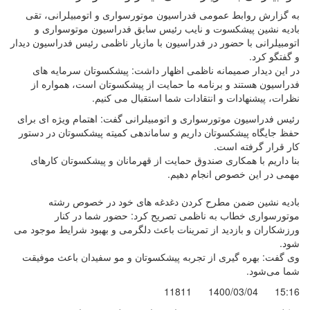
به گزارش روابط عمومی فدراسیون موتورسواری و اتومبیلرانی، تقی
بادیه نشین پیشکسوت و نایب رئیس سابق فدراسیون موتوسواری و
اتومبیلرانی با حضور در فدراسیون با مازیار ناظمی رئیس فدراسیون دیدار
و گفتگو کرد.
در این دیدار صمیمانه ناظمی اظهار داشت: پیشکسوتان سرمایه های
فدراسیون هستند و برنامه ما حمایت از پیشکسوتان است، همواره از
نظرات، پیشنهادات و انتقادات شما استقبال می کنیم.
رئیس فدراسیون موتورسواری و اتومبیلرانی گفت: اهتمام ویژه ای برای
حفظ جایگاه پیشکسوتان داریم و ساماندهی کمیته پیشکسوتان در دستور
کار قرار گرفته است.
بنا داریم با همکاری صندوق حمایت از قهرمانان و پیشکسوتان کارهای
مهمی در این خصوص انجام دهیم.
بادیه نشین ضمن مطرح کردن دغدغه های خود در خصوص رشته
موتورسواری خطاب به ناظمی تصریح کرد: حضور شما در کنار
ورزشکاران و بازدید از تمرینات باعث دلگرمی و بهبود شرایط موجود می
شود.
وی گفت: بهره گیری از تجربه پیشکسوتان و مو سفیدان باعث موفیقت
شما می‌شود.
11811
1400/03/04
15:16