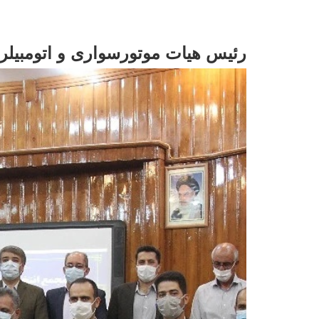
رئیس هیات موتورسواری و اتومبیلرا