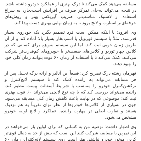
مسابقه می‌دهد کمک می‌کند تا درک بهتری از عملکرد خودرو داشته باشد.
در نتیجه می‌تواند به‌جای تمرکز صرف بر افزایش اسب‌بخار، به سراغ
استفاده از لاستیک مناسب‌تر، ضریب گیربکس بهتر و روش‌های
حرفه‌ای‌تر استارت و لانچ برود تا به زمان نهایی بهتری دست پیدا کند.
وی افزود: یا اینکه ممکن است فرد تصمیم بگیرد یک خودروی بسیار
قدرتمند، مثلاً با سیستم فورویل یا اسب‌بخار بسیار بالا آماده کند و از آن
طریق زمان خوبی ثبت کند. اما این سیستم به‌ویژه برای کسانی که در
کلاس چهار توربو و کلاس‌های ضعیف‌تر با خودروهای کم‌قدرت‌تر شرکت
می‌کنند، کمک می‌کند تا با استفاده از زمان ۶۰ فوت بتوانند زمان کلی خود
را بهبود دهند.
قهرمان رشته درگ تصریح کرد: قطعاً این آنالیز و ارائه برگه تحلیل پس از
هر مسابقه می‌تواند به راننده کمک کند تا سیستم لانچ‌کنترل و
ترکشن‌کنترل خودرو را متناسب با شرایط آسفالت پیست تنظیم کند.
راننده می‌تواند بررسی کند که با چه نوع لانچی می‌تواند ۶۰ فوت بهتری
ثبت کند؛ موضوعی که در نهایت باعث کاهش زمان کلی مسابقه می‌شود.
چون در بسیاری از کلاس‌ها خودروها از نظر توان تقریباً به هم نزدیک
هستند و تفاوت اصلی در مهارت راننده، عملکرد و لانچ اولیه خودرو
مشخص می‌شود.
وی اظهار داشت: توصیه من به کسانی که برای اولین بار می‌خواهند در
این تمرین یا مسابقه شرکت کنند این است که بیش از حد به دنبال قوی‌تر
کردن موتور خودرو نباشند. بهتر است روی سیستم لانچ‌کنترل، زمان ۶۰