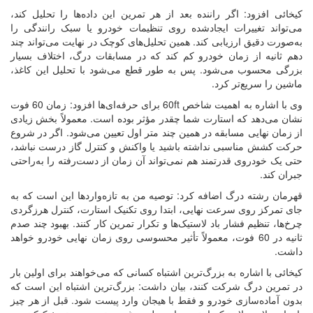
کیخائی افزود: اگر راننده بعد از هر تمرین این داده‌ها را تحلیل کند،
می‌تواند تغییرات ایجادشده روی تنظیمات خودرو یا سبک رانندگی را
به‌صورت دقیق ارزیابی کند. همین تحلیل‌های کوچک در نهایت می‌تواند چند
دهم ثانیه از زمان خودرو کم کند که در مسابقات درگ، اختلاف بسیار
بزرگی محسوب می‌شود. پس به طور قطع می‌شود با تحلیل این کاغذ،
ماشین را سریع‌تر کرد.
وی با اشاره به اهمیت شاخص 60ft برای حرفه‌ای‌ها افزود: زمان 60 فوت
نشان می‌دهد که استارت شما چقدر مؤثر بوده است. معمولاً بخش زیادی
از زمان نهایی مسابقه در همین چند متر اول تعیین می‌شود. اگر در شروع
حرکت کشش مناسبی نداشته باشید یا واکنش و کنترل گاز درست نباشد،
حتی یک خودروی قدرتمند هم نمی‌تواند آن زمان از دست‌رفته را به‌راحتی
جبران کند.
قهرمان رشته درگ اضافه کرد: توصیه من به تازه‌واردها این است که به
جای تمرکز روی سرعت نهایی، ابتدا روی تکنیک استارت، کنترل هرزگردی
چرخ‌ها، تنظیم فشار باد لاستیک‌ها و تکرار تمرین کار کنند. بهبود چند صدم
ثانیه در 60 فوت، معمولاً تأثیر محسوسی روی زمان نهایی خودرو خواهد
داشت.
کیخائی با اشاره به بزرگ‌ترین اشتباه کسانی که می‌خواهند برای اولین بار
در تمرین درگ شرکت کنند، بیان داشت: بزرگ‌ترین اشتباه این است که
بدون آماده‌سازی خودرو و فقط با هیجان وارد پیست شود. قبل از هر چیز