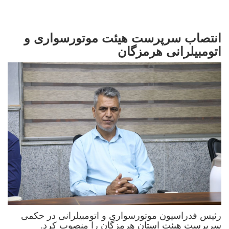
انتصاب سرپرست هیئت موتورسواری و
اتومبیلرانی هرمزگان
رئیس فدراسیون موتورسواری و اتومبیلرانی در حکمی
سرپرست هیئت استان هرمزگان را منصوب کرد.