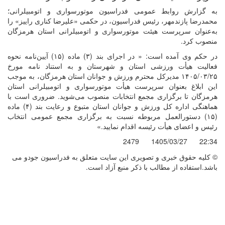
به گزارش روابط عمومی فدراسیون موتورسواری و اتومبیلرانی؛
محمدرضا پازندمهر، رئیس فدراسیون، در حکمی «علیرضا کناری راییز» را
به‌عنوان سرپرست هیئت موتورسواری و اتومبیلرانی استان هرمزگان
منصوب کرد.
در حکم وی آمده است: « در اجرای بند (۳) ماده (۱۵) آیین‌نامه نحوه
فعالیت هیأت ورزشی استان و شهرستان و به استناد نامه مورخ
۱۴۰۵/۰۳/۲۵ مدیرکل محترم ورزش و جوانان استان هرمزگان، به موجب
این ابلاغ بعنوان سرپرست هیأت موتورسواری و اتومبیلرانی استان
هرمزگان تا برگزاری مجمع انتخابات منصوب می‌شوید. ضروری است با
هماهنگی اداره کل ورزش و جوانان استان متبوع و رعایت بند (۴) ماده
(۱۵) دستورالعمل مربوطه نسبت به برگزاری مجمع عمومی انتخاب
رئیس و اعضای هیأت رئیسه اقدام نمایید.»
2479
1405/03/27
22:34
© کليه حقوق خبری و تصويری اين سايت متعلق به فدراسیون جودو می
باشد.استفاده از مطالب با ذكر منبع آزاد است.