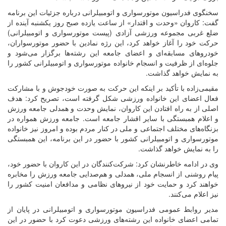
سخنگوی فدراسیون موتورسواری و اتومبیلرانی درباره جزئیات این برنامه
گفت: کاروان «وحدت و اقتدار» از ساعت یازده صبح روز یکشنبه آینده از
ضلع غربی مجموعه ورزشی آزادی (پیست موتورسواری و اتومبیلرانی)
حرکت خود را آغاز خواهد کرد، این رژه نمادین با حضور موتورسواران،
خودروهای مسابقه‌ای و اعضای جامعه این رشته‌ها برگزار می‌شود و
جلوه‌ای از ظرفیت و انسجام خانواده موتورسواری و اتومبیلرانی کشور را
به نمایش خواهد گذاشت.
مقیمی‌زاده با تأکید بر اینکه این حرکت به صورت خودجوش و با مشارکت
فعال اعضای این خانواده ورزشی شکل گرفته است، تصریح کرد: هدف
اصلی از به راه افتادن این کاروان، نمایش وحدت و همدلی جامعه ورزش
و اعلام همبستگی با سایر اقشار جامعه است. جامعه ورزش همواره در
بزنگاه‌های مختلف اجتماعی و ملی در کنار مردم بوده و امروز نیز خانواده
موتورسواری و اتومبیلرانی کشور با حضور در این برنامه، این همبستگی
را به نمایش خواهد گذاشت.
وی در ادامه خاطرنشان کرد: شرکت‌کنندگان در این کاروان با حضور خود،
پیام روشنی از انسجام ملی، همدلی و هم‌صدایی جامعه ورزش را مخابره
خواهند کرد و حمایت خود از نیروهای نظامی و مدافعان امنیت کشور را
نیز اعلام می‌کنند.
مدیر روابط عمومی فدراسیون موتورسواری و اتومبیلرانی در پایان از
تمامی اعضای خانواده این رشته‌های ورزشی دعوت کرد با حضور در این