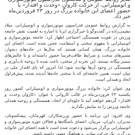
و اتومبیلرانی، از حرکت کاروان «وحدت و اقتدار» با
حضور اعضای این خانواده بزرگ در روز ۲۳ فروردین‌ماه
خبر داد.
یه گزارش روابط عمومی فدراسیون موتورسواری و اتومبیلرانی، میلاد
مقیمی‌زاده در گفت‌وگو با خبرگزاری ایرنا با اشاره به اهمیت نقش جامعه
ورزش در تقویت همبستگی اجتماعی اظهار کرد: جامعه موتورسواری و
اتومبیلرانی با مفهوم سختی و استقامت عجین شده است. اعضای این
خانواده بزرگ، همان کسانی هستند که سال‌ها در جاده‌های دشوار،
مسیرهای سخت و شرایط طاقت‌فرسا حضور داشته‌اند و با چالش‌های
مسیر بیگانه نیستند. این تجربه از سختی، باعث شده تا روحیه تاب‌آوری و
همبستگی در وجود آن‌ها نهادینه شود؛ لذا امروز که پای اقتدار ملی در
میان است، همین جامعه‌ای که با سختی جاده‌ها آبدیده شده، پیش‌قراول
اتحاد و همدلی است.
وی عنوان کرد: خانواده بزرگ موتورسواری و اتومبیلرانی کشور روز
یکشنبه ۲۳ فروردین‌ماه در قالب کاروانی با عنوان «کاروان وحدت و
اقتدار» گردهم خواهند آمد تا جلوه‌ای از اتحاد، همبستگی و روحیه همدلی
جامعه ورزش را به نمایش بگذارند.
وی افزود: این برنامه با حضور ورزشکاران، قهرمانان، پیشکسوتان،
مدیران، داوران، مربیان، اعضای باشگاه‌ها و فعالان حوزه موتورسواری و
اتومبیلرانی برگزار می‌شود و دعوت شده است تا همه اعضای این خانواده
بزرگ در یک حرکت نمادین و هماهنگ حضور داشته باشند.