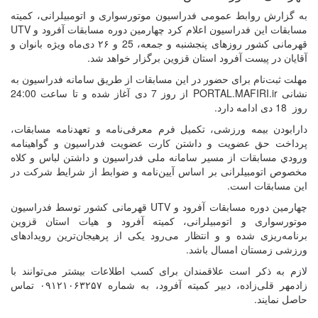
به گزارش روابط عمومی فدراسیون موتورسواری و اتومبیلرانی، کمیته
مسابقات این فدراسیون اعلام کرد چهارمین دوره مسابقات آفرود و
UTV
قهرمانی کشور روزهای پنجشنبه و جمعه، 25 و ۲۶ دی‌ماه ﻭﯾﮋﻩ ﺑﺎﻧﻮﺍﻥ ﻭ
ﺁﻗﺎﯾﺎﻥ در پیست آفرود استان قزوین برگزار خواهد شد.
مهلت ثبت‌نام برای حضور در این مسابقات از طریق سامانه فدراسیون به
نشانی
PORTAL.MAFIRI.ir
از روز 7 دی آغاز شده و تا ساعت 24:00
روز 18 دی ادامه دارد.
دارابودن ﺑﯿﻤﻪ ﻭﺭﺯﺷﯽ، تکمیل ﻓﺮﻡ ﻣﻌﺮﻓﯽ‌ﻧﺎﻣﻪ ﻭ ﺗﻌﻬﺪﻧﺎﻣﻪ ﻣﺴﺎﺑﻘﺎﺕ،
ﭘﺮﺩﺍﺧﺖ ﺣﻖ ﻋﻀﻮﯾﺖ ﻭ ﺩﺍﺷﺘﻦ ﮐﺎﺭﺕ ﻋﻀﻮﯾﺖ ﻓﺪﺭﺍﺳﯿﻮﻥ ﻭ گواهینامه
ﻭﺭﻭﺩﻱ ﻣﺴﺎﺑﻘﺎﺕ ﺍﺯ ﻣﺴﯿﺮ ﺳﺎﻣﺎﻧﻪ ﻣﻠﯽ ﻓﺪﺭﺍﺳﯿﻮﻥ و داشتن ﻟﺒﺎﺱ ﻭ ﮐﻼﻩ
ﻣﺨﺼﻮﺹ ﺍﺗﻮﻣﺒﯿﻠﺮﺍﻧﯽ ﺑﺮ ﺍﺳﺎﺱ ﺁﯾﯿﻦ‌ﻧﺎﻣﻪ ﻭ ﺿﻮﺍﺑﻂ از شرایط شرکت در
این مسابقات است.
چهارمین دوره مسابقات آفرود و
UTV
قهرمانی کشور توسط فدراسیون
موتورسواری و اتومبیلرانی، کمیته آفرود و هیات استان قزوین
برنامه‌ریزی شده و و انتظار می‌رود یکی از پرهیجان‌ترین رویدادهای
ورزشی زمستان امسال باشد.
لازم به ذکر است علاقمندان برای کسب اطلاعات بیشتر می‌توانند با
ﺯﺍﺩﻣﻬﺮ ﻗﻠﯽ‌ﺯﺍده، ﺩﺑﯿﺮ ﮐﻤﯿﺘﻪ ﺁﻓﺮﻭﺩ، ﺑﻪ ﺷﻤﺎﺭﻩ ۰۹۱۲۱۰۶۳۲۵۷ ﺗﻤﺎﺱ
ﺣﺎﺻﻞ نمایند.