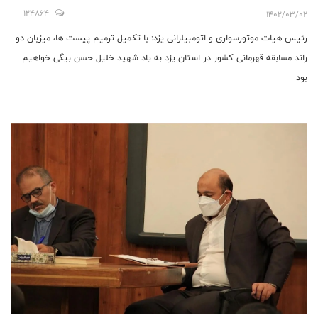
ترمیم پیست ها، میزبان یک مرحله از مسابقات
124864
1402/03/02
موتورکراس و اسلالوم قهرمانی کشور خواهیم بود
رئیس هیات موتورسواری و اتومبیلرانی یزد: با تکمیل ترمیم پیست ها، میزبان دو
راند مسابقه قهرمانی کشور در استان یزد به یاد شهید خلیل حسن بیگی خواهیم
بود