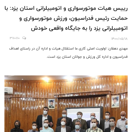
رییس هیات موتورسواری و اتومبیلرانی استان یزد: با
حمایت رئیس فدراسیون، ورزش موتورسواری و
اتومبیلرانی یزد را به جایگاه واقعی خودش
می‌رسانیم/ به دنبال استقلال هیات در استان
37070
1400/05/18
هستیم
مهدی دهقان: اولویت اصلی کاری ما استقلال هیات و اداره آن در راستای اهداف
فدراسیون و اداره کل ورزش و جوانان استان یزد است.