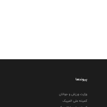
پیوندها
وزارت ورزش و جوانان
کمیته ملی المپیک