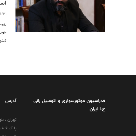
است
رشت
6/31
رییس
خوبی
کشور
فدراسیون موتورسواری و اتومبیل رانی
آدرس
ج.ا.ایران
تهران ، بل
پلاک