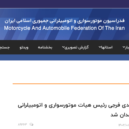
ار
استانها
گزارش تصویری
بخشنامه
ویدئو
جستج
ی فرجی رئیس هیات موتورسواری و اتومبیلرانی
دان شد
89263
1402/0